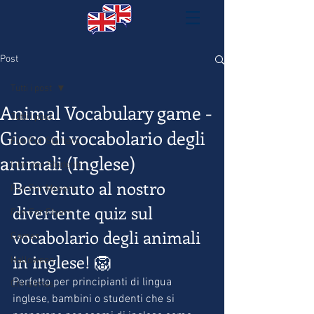
Post
Tutti i post
Animal Vocabulary game -
Tutti i post
Gioco di vocabolario degli
Fun For Starters
animali (Inglese)
Libri per Studenti
Benvenuto al nostro 
Fun For Movers
divertente quiz sul 
Fun For Flyers
vocabolario degli animali 
Games
in inglese! 🦁
Halloween
Perfetto per principianti di lingua 
Christmas
inglese, bambini o studenti che si 