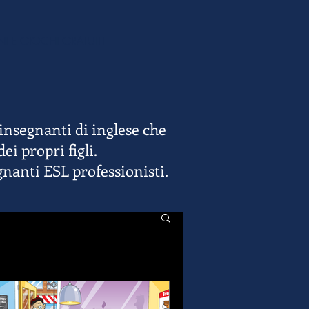
NI E GIOCHI GRATUITI
 insegnanti di inglese che
i propri figli.
gnanti ESL professionisti.