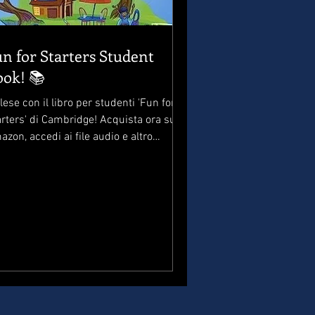
n for Starters Student
Book! 📚
lese con il libro per studenti 'Fun for
rters' di Cambridge! Acquista ora su
zon, accedi ai file audio e altro
cora.