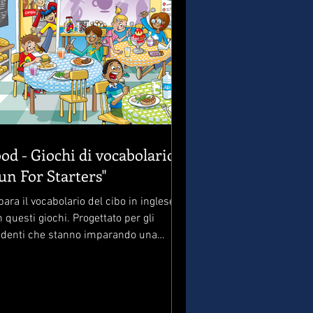
od - Giochi di vocabolario
un For Starters"
ara il vocabolario del cibo in inglese
 questi giochi. Progettato per gli
udenti che stanno imparando una
onda lingua o per i...