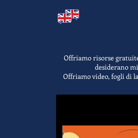
HOME
CORSI D
Offriamo risorse gratuite
desiderano mig
Offriamo video, fogli di 