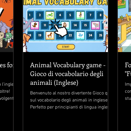
es for
Animal Vocabulary game -
Fo
Gioco di vocabolario degli
"F
animali (Inglese)
 l'inglese
Imp
ltre!
con
Benvenuto al nostro divertente Gioco quiz
volgenti e
st
sul vocabolario degli animali in inglese! 🦁
sec
Perfetto per principianti di lingua inglese,
ESL