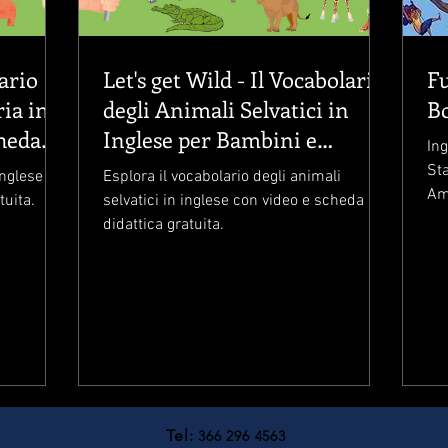
ario
Let's get Wild - Il Vocabolario
Fu
ria in
degli Animali Selvatici in
cheda
Inglese per Bambini e
Ing
Studenti ESL
Sta
inglese
Esplora il vocabolario degli animali
Ama
tuita.
selvatici in inglese con video e scheda
an
didattica gratuita.
Tel:
366 296 4563