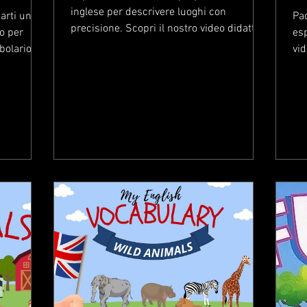
inglese per descrivere luoghi con
arti un
Pa
precisione. Scopri il nostro video didattico
to per
esp
e scarica il foglio
abolario
vid
tue