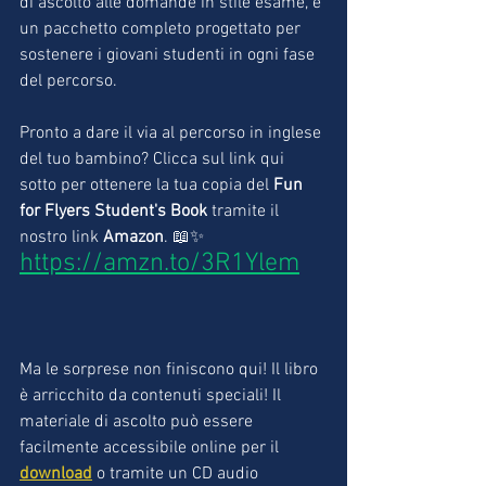
di ascolto alle domande in stile esame, è 
un pacchetto completo progettato per 
sostenere i giovani studenti in ogni fase 
del percorso.
Pronto a dare il via al percorso in inglese 
del tuo bambino? Clicca sul link qui 
sotto per ottenere la tua copia del 
Fun 
for Flyers Student's Book
 tramite il 
nostro link 
Amazon
. 📖✨ 
https://amzn.to/3R1Ylem
Ma le sorprese non finiscono qui! Il libro 
è arricchito da contenuti speciali! Il 
materiale di ascolto può essere 
facilmente accessibile online per il 
download
 o tramite un CD audio 