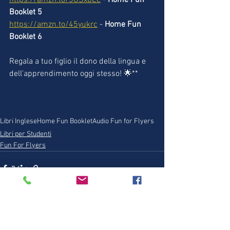
https://amzn.to/3OSxbEc
 - 
Home Fun 
Booklet 5 
https://amzn.to/45yukrc
 -
 Home Fun 
Booklet 6
Regala a tuo figlio il dono della lingua e 
dell'apprendimento oggi stesso! 🌟**
Libri Inglese
Home Fun Booklet
Audio Fun for Flyers
Libri per Studenti
Fun For Flyers
Mostra tutti
Post recenti