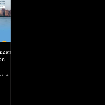
udent's
on
dents