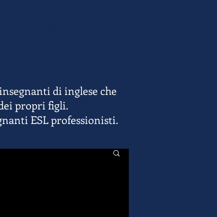
NI E GIOCHI GRATUITI
 insegnanti di inglese che
i propri figli.
gnanti ESL professionisti.