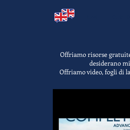
HOME
CORSI D
Offriamo risorse gratuite
desiderano mig
Offriamo video, fogli di 