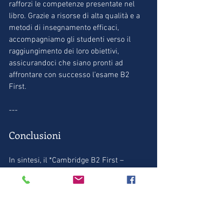
rafforzi le competenze presentate nel 
libro. Grazie a risorse di alta qualità e a 
metodi di insegnamento efficaci, 
accompagniamo gli studenti verso il 
raggiungimento dei loro obiettivi, 
assicurandoci che siano pronti ad 
affrontare con successo l’esame B2 
First.
---
Conclusioni
In sintesi, il *Cambridge B2 First – 
Complete First Student's Book* è una 
risorsa imprescindibile per chi si 
prepara all’esame B2. La sua struttura 
ben organizzata, i contenuti stimolanti e 
le strategie orientate all’esame offrono 