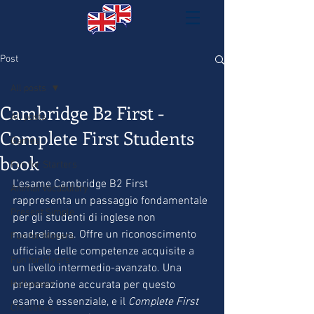
Post
All posts
Cambridge B2 First -
All posts
Complete First Students
Games
book
Fun for Starters
L'esame Cambridge B2 First 
Animal Vocabulary
rappresenta un passaggio fondamentale 
Present Simple
per gli studenti di inglese non 
madrelingua. Offre un riconoscimento 
Fun for Movers
ufficiale delle competenze acquisite a 
Fun for Flyers
un livello intermedio-avanzato. Una 
Halloween
preparazione accurata per questo 
esame è essenziale, e il 
Complete First 
Christmas